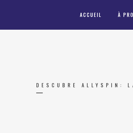
ACCUEIL
À PR
DESCUBRE ALLYSPIN: 