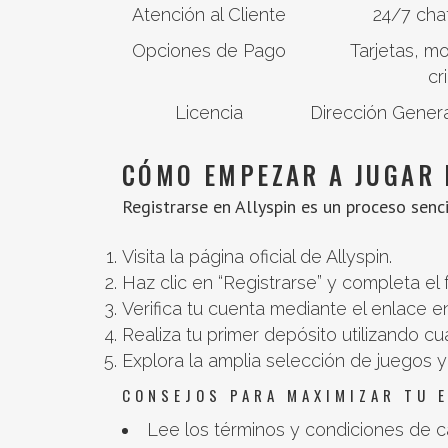
Atención al Cliente
24/7 cha
Opciones de Pago
Tarjetas, m
cr
Licencia
Dirección Gener
CÓMO EMPEZAR A JUGAR 
Registrarse en Allyspin es un proceso senci
Visita la página oficial de Allyspin.
Haz clic en “Registrarse” y completa el
Verifica tu cuenta mediante el enlace e
Realiza tu primer depósito utilizando c
Explora la amplia selección de juegos 
CONSEJOS PARA MAXIMIZAR TU E
Lee los términos y condiciones de 