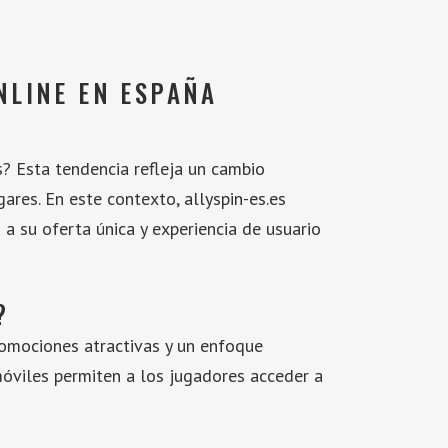
NLINE EN ESPAÑA
? Esta tendencia refleja un cambio
gares. En este contexto,
allyspin-es.es
 su oferta única y experiencia de usuario
?
romociones atractivas y un enfoque
 móviles permiten a los jugadores acceder a