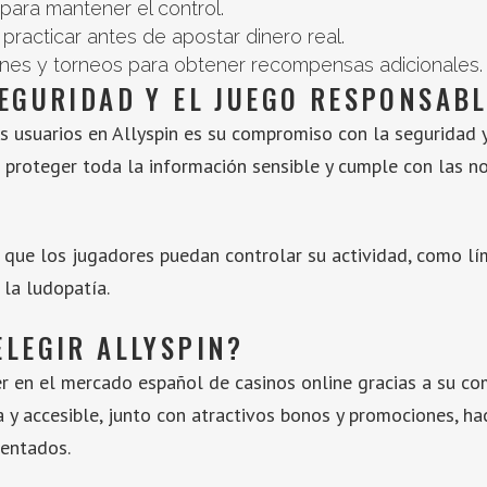
ara mantener el control.
racticar antes de apostar dinero real.
nes y torneos para obtener recompensas adicionales.
SEGURIDAD Y EL JUEGO RESPONSAB
 usuarios en Allyspin es su compromiso con la seguridad y
a proteger toda la información sensible y cumple con las n
 que los jugadores puedan controlar su actividad, como lí
 la ludopatía.
ELEGIR ALLYSPIN?
er en el mercado español de casinos online gracias a su co
 y accesible, junto con atractivos bonos y promociones, ha
mentados.