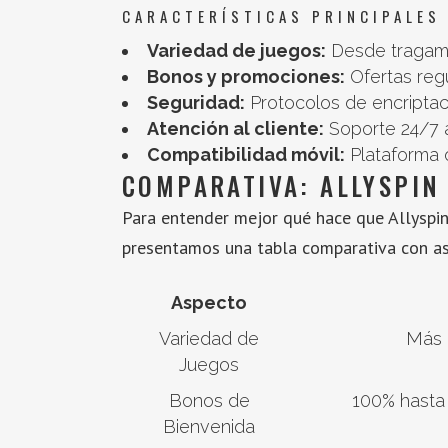
CARACTERÍSTICAS PRINCIPALES 
Variedad de juegos:
Desde tragamo
Bonos y promociones:
Ofertas regu
Seguridad:
Protocolos de encriptac
Atención al cliente:
Soporte 24/7 a
Compatibilidad móvil:
Plataforma 
COMPARATIVA: ALLYSPIN
Para entender mejor qué hace que Allyspin 
presentamos una tabla comparativa con as
Aspecto
Variedad de
Más d
Juegos
Bonos de
100% hasta 
Bienvenida