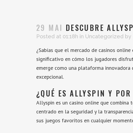
29 MAI
DESCUBRE ALLYSP
Posted at 01:18h
in
Uncategorized
by
¿Sabías que el mercado de casinos online 
significativo en cómo los jugadores disfr
emerge como una plataforma innovadora que
excepcional.
¿QUÉ ES ALLYSPIN Y PO
Allyspin es un casino online que combina 
centrado en la seguridad y la transparenci
sus juegos favoritos en cualquier momento