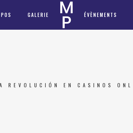
OPOS
GALERIE
ÉVÈNEMENTS
LA REVOLUCIÓN EN CASINOS ONL